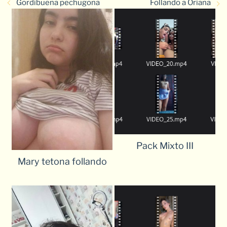
Gordibuena pechugona
Follando a Oriana
Pack Mixto III
Mary tetona follando