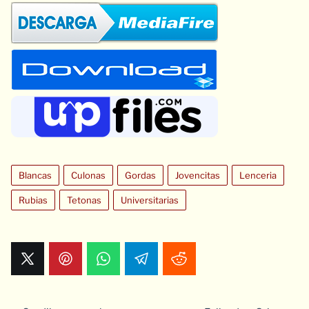
Blancas
Culonas
Gordas
Jovencitas
Lenceria
Rubias
Tetonas
Universitarias