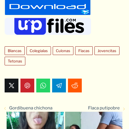
Blancas
Colegialas
Culonas
Flacas
Jovencitas
Tetonas
Gordibuena chichona
Flaca putipobre