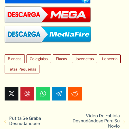
Blancas
Colegialas
Flacas
Jovencitas
Lenceria
Tetas Pequeñas
Video De Fabiola
Putita Se Graba
Desnudándose Para Su
Desnudandose
Novio