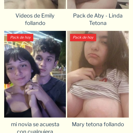
Videos de Emily
Pack de Aby - Linda
follando
Tetona
Pack de hoy
Pack de hoy
mi novia se acuesta
Mary tetona follando
con cualquiera