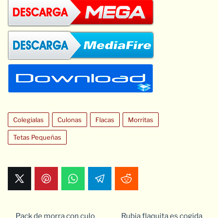
Colegialas
Culonas
Flacas
Morritas
Tetas Pequeñas
Pack de morra con culo
Rubia flaquita es cogida