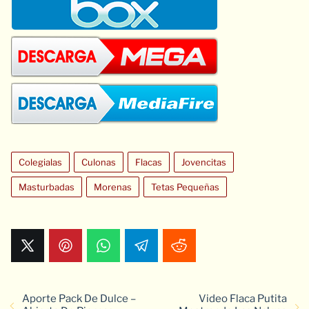
Colegialas
Culonas
Flacas
Jovencitas
Masturbadas
Morenas
Tetas Pequeñas
Aporte Pack De Dulce –
Video Flaca Putita