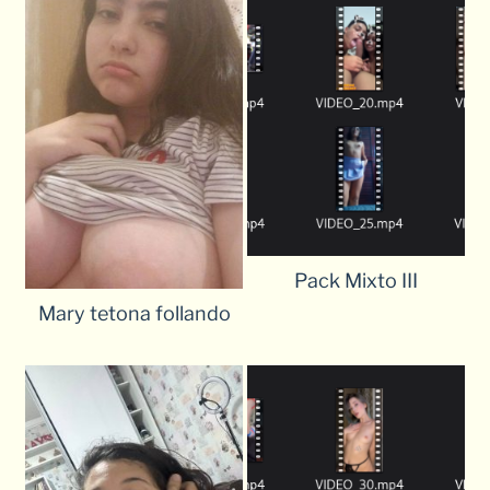
Pack Mixto III
Mary tetona follando