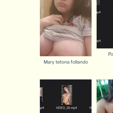
Pa
Mary tetona follando