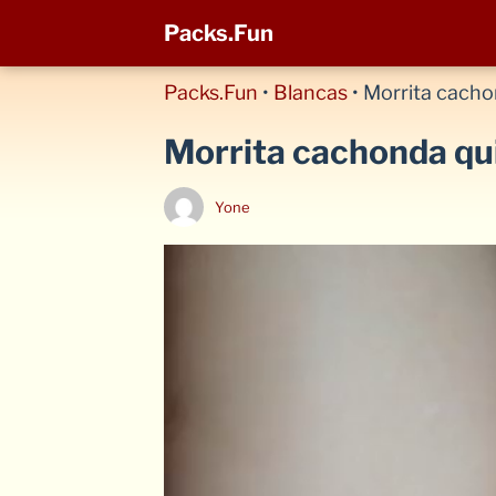
Packs.Fun
Packs.Fun
•
Blancas
•
Morrita cachon
Morrita cachonda qui
Yone