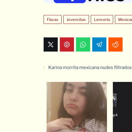
Flacas
Jovencitas
Lenceria
Mexica
Karina morrita mexicana nudes filtrados