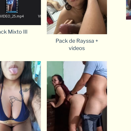
ck Mixto III
Pack de Rayssa +
videos