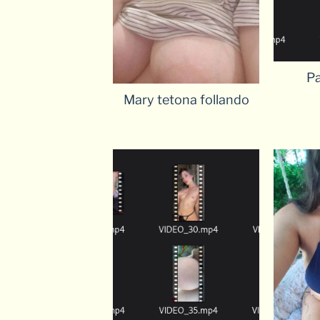
Pa
Mary tetona follando