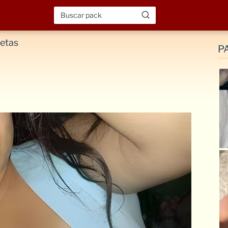
tetas
P