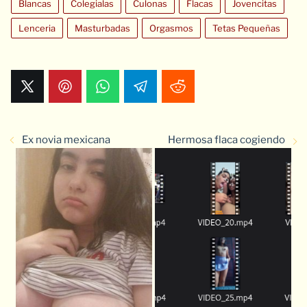
Blancas
Colegialas
Culonas
Flacas
Jovencitas
Lenceria
Masturbadas
Orgasmos
Tetas Pequeñas
Ex novia mexicana
Hermosa flaca cogiendo