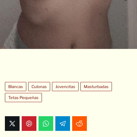
Blancas
Culonas
Jovencitas
Masturbadas
Tetas Pequeñas