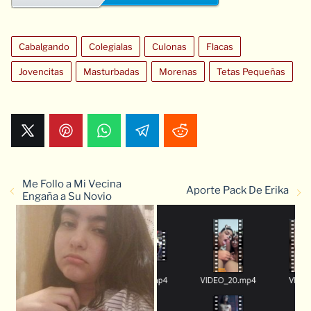
Cabalgando
Colegialas
Culonas
Flacas
Jovencitas
Masturbadas
Morenas
Tetas Pequeñas
Me Follo a Mi Vecina
Aporte Pack De Erika
Engaña a Su Novio