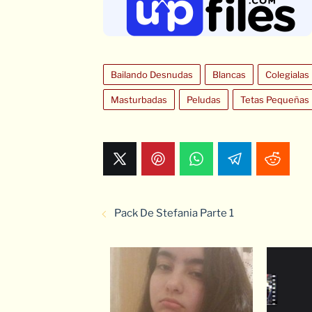
Bailando Desnudas
Blancas
Colegialas
Masturbadas
Peludas
Tetas Pequeñas
Pack De Stefania Parte 1