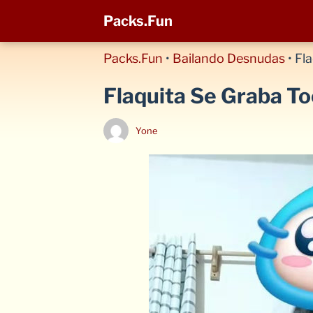
Packs.Fun
Packs.Fun
•
Bailando Desnudas
•
Fl
Flaquita Se Graba T
Yone