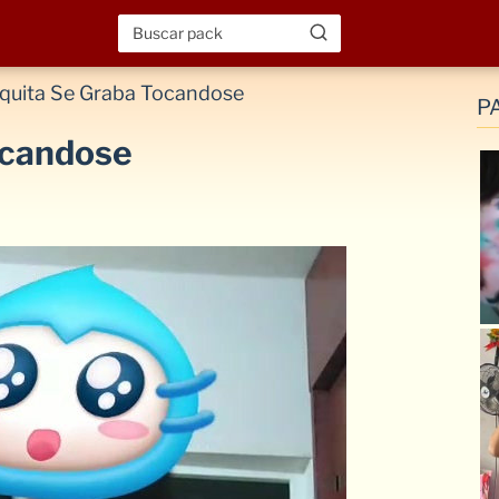
aquita Se Graba Tocandose
P
ocandose