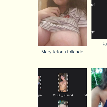
Pa
Mary tetona follando