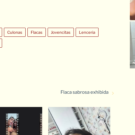
Culonas
Flacas
Jovencitas
Lenceria
Flaca sabrosa exhibida