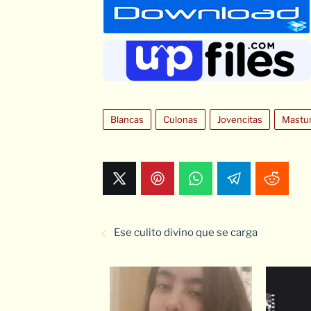
Blancas
Culonas
Jovencitas
Mastu
Ese culito divino que se carga