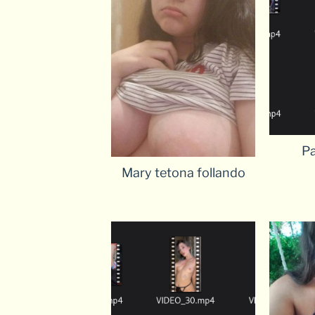
Pa
Mary tetona follando