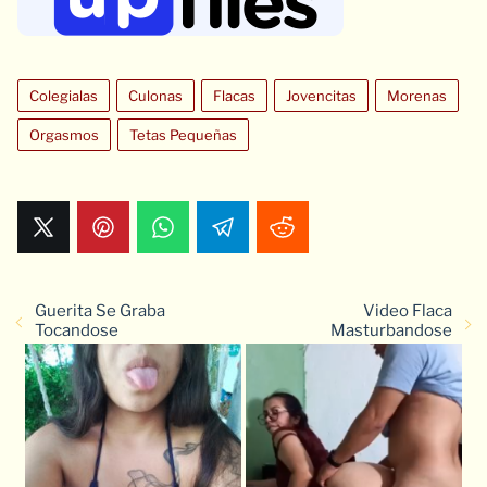
Colegialas
Culonas
Flacas
Jovencitas
Morenas
Orgasmos
Tetas Pequeñas
Guerita Se Graba
Video Flaca
Tocandose
Masturbandose