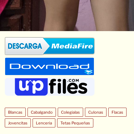
Blancas
Cabalgando
Colegialas
Culonas
Flacas
Jovencitas
Lenceria
Tetas Pequeñas