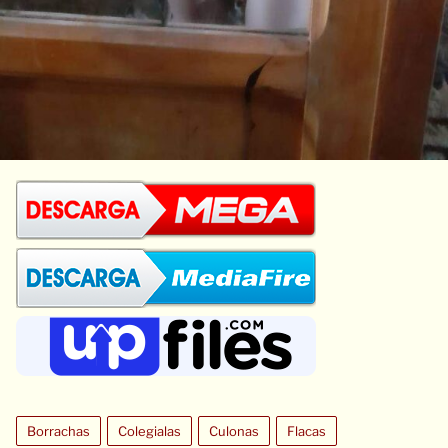
Borrachas
Colegialas
Culonas
Flacas