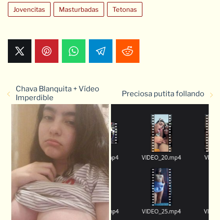
Jovencitas
Masturbadas
Tetonas
Chava Blanquita + Vídeo
Preciosa putita follando
Imperdible