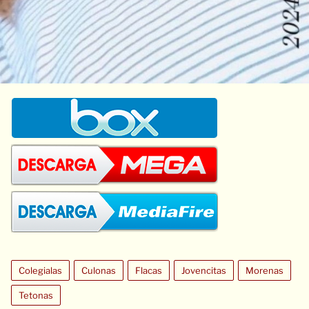
Colegialas
Culonas
Flacas
Jovencitas
Morenas
Tetonas