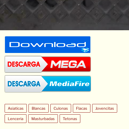
Asiaticas
Blancas
Culonas
Flacas
Jovencitas
Lenceria
Masturbadas
Tetonas