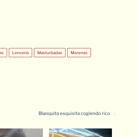
as
Lenceria
Masturbadas
Morenas
Blanquita exquisita cogiendo rico