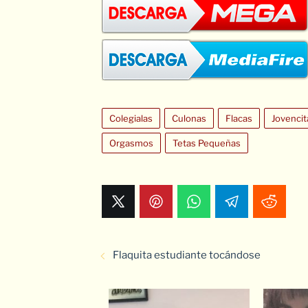
Colegialas
Culonas
Flacas
Jovencit
Orgasmos
Tetas Pequeñas
Flaquita estudiante tocándose