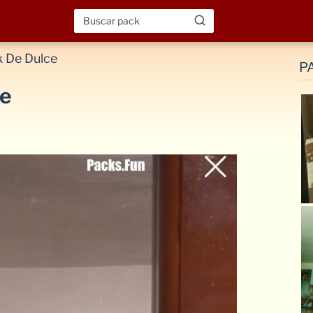
 De Dulce
P
ce