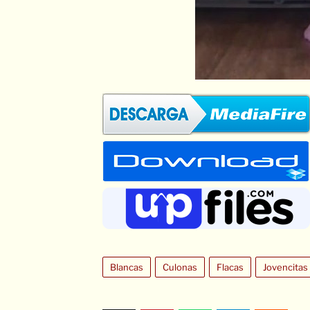
Blancas
Culonas
Flacas
Jovencitas