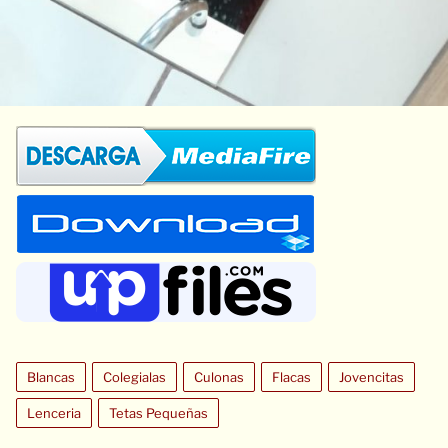
Blancas
Colegialas
Culonas
Flacas
Jovencitas
Lenceria
Tetas Pequeñas