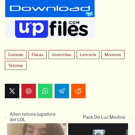
Culonas
Flacas
Jovencitas
Lenceria
Morenas
Tetonas
Ailen tetona jugadora
Pack De Luz Medina
del LOL