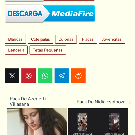
Blancas
Colegialas
Culonas
Flacas
Jovencitas
Lenceria
Tetas Pequeñas
Pack De Azeneth
Pack De Nidia Espinoza
Villasana