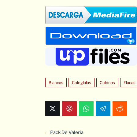
Blancas
Colegialas
Culonas
Flacas
Pack De Valeria