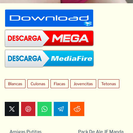
Blancas
Culonas
Flacas
Jovencitas
Tetonas
Amigas Putitas
Pack De Ale JF Manda