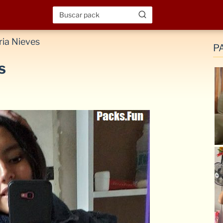
ia Nieves
P
s