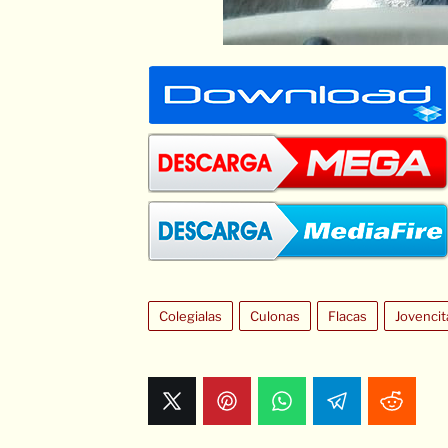
Colegialas
Culonas
Flacas
Jovencit