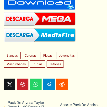
Blancas
Culonas
Flacas
Jovencitas
Masturbadas
Rubias
Tetonas
Pack De Alyssa Taylor
Aporte Pack De Andrea