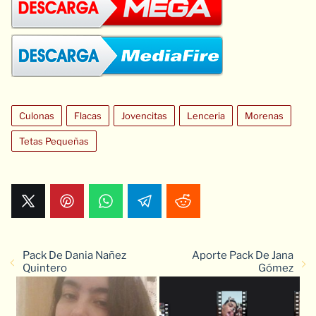
Culonas
Flacas
Jovencitas
Lenceria
Morenas
Tetas Pequeñas
Pack De Dania Nañez
Aporte Pack De Jana
Quintero
Gómez