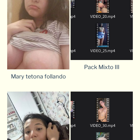
Pack Mixto III
Mary tetona follando