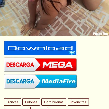
Blancas
Culonas
Gordibuenas
Jovencitas