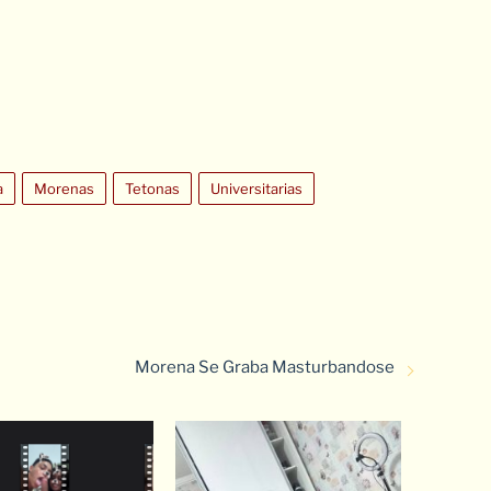
a
Morenas
Tetonas
Universitarias
Morena Se Graba Masturbandose