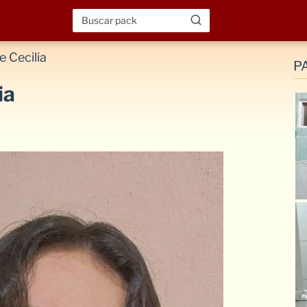
 Cecilia
P
ia