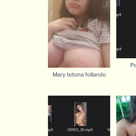
Pa
Mary tetona follando