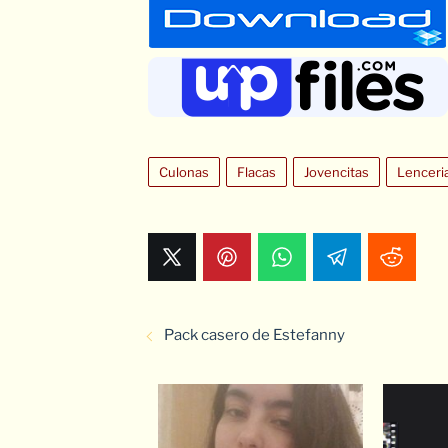
Culonas
Flacas
Jovencitas
Lenceri
Pack casero de Estefanny