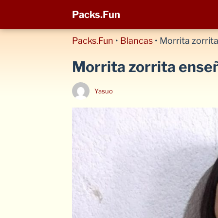
Packs.Fun
Packs.Fun
•
Blancas
•
Morrita zorri
Morrita zorrita ense
Yasuo