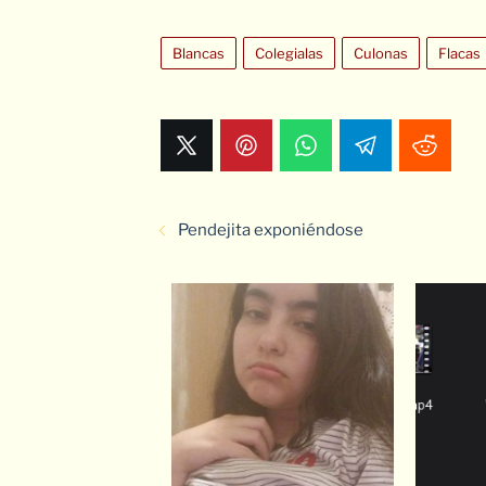
Blancas
Colegialas
Culonas
Flacas
Pendejita exponiéndose