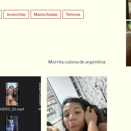
Jovencitas
Masturbadas
Tetonas
Morrita culona de argentina