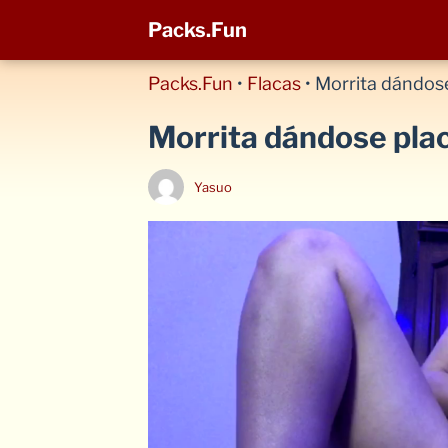
Packs.Fun
Packs.Fun
•
Flacas
•
Morrita dándose
Morrita dándose pla
Yasuo