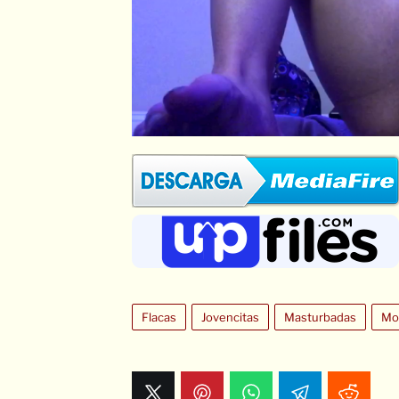
Flacas
Jovencitas
Masturbadas
Mo