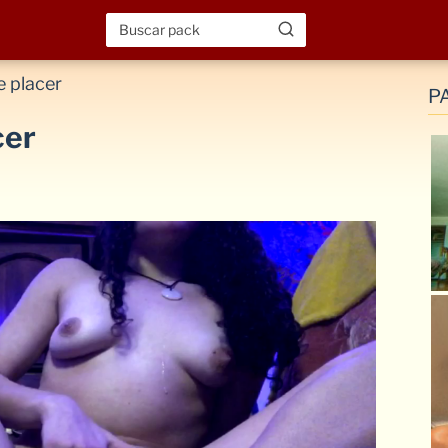
 placer
P
cer