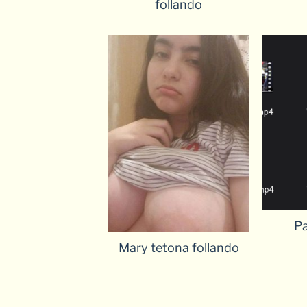
follando
Pa
Mary tetona follando