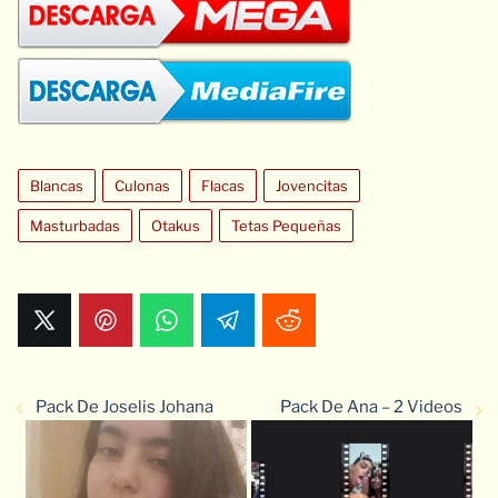
Blancas
Culonas
Flacas
Jovencitas
Masturbadas
Otakus
Tetas Pequeñas
Pack De Joselis Johana
Pack De Ana – 2 Videos