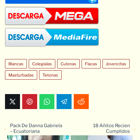
Blancas
Colegialas
Culonas
Flacas
Jovencitas
Masturbadas
Tetonas
Pack De Danna Gabriela
18 Añitos Recien
– Ecuatoriana
Cumplidos