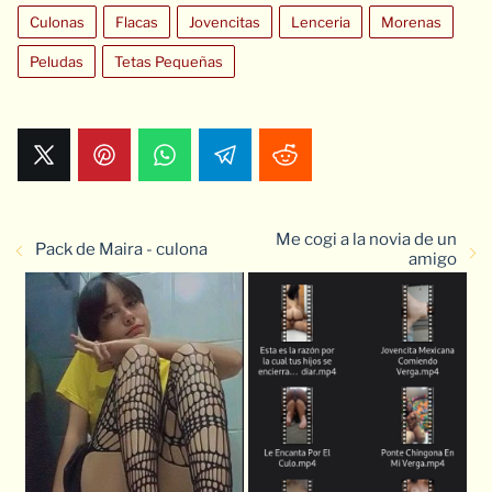
Culonas
Flacas
Jovencitas
Lenceria
Morenas
Peludas
Tetas Pequeñas
Me cogi a la novia de un
Pack de Maira - culona
amigo