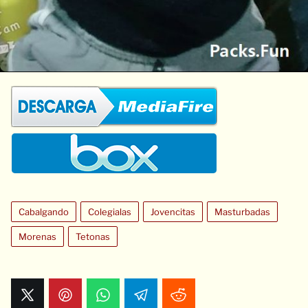
Cabalgando
Colegialas
Jovencitas
Masturbadas
Morenas
Tetonas