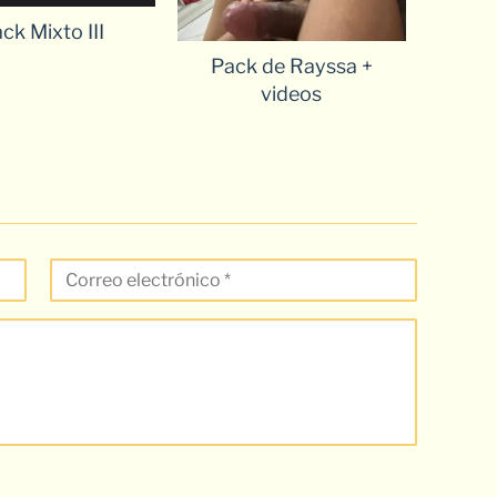
ck Mixto III
Pack de Rayssa +
videos