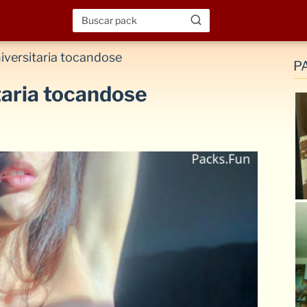
iversitaria tocandose
P
taria tocandose