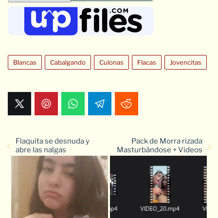
Blancas
Cabalgando
Culonas
Flacas
Jovencitas
Flaquita se desnuda y
Pack de Morra rizada
abre las nalgas
Masturbándose + Videos