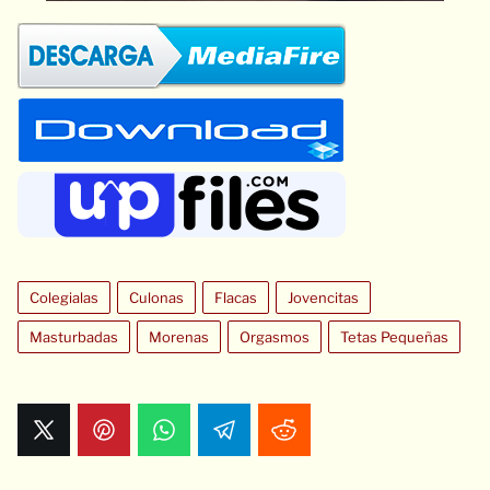
Colegialas
Culonas
Flacas
Jovencitas
Masturbadas
Morenas
Orgasmos
Tetas Pequeñas