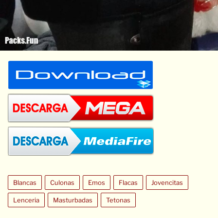
Blancas
Culonas
Emos
Flacas
Jovencitas
Lenceria
Masturbadas
Tetonas