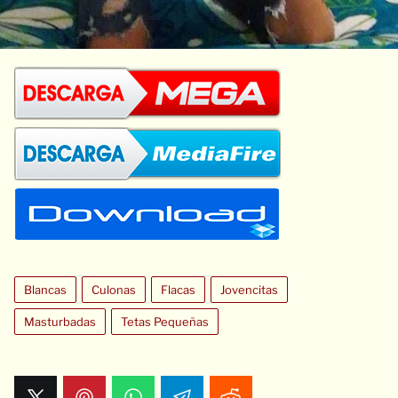
Blancas
Culonas
Flacas
Jovencitas
Masturbadas
Tetas Pequeñas