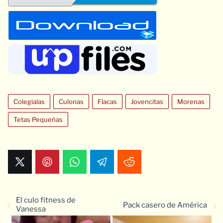
Colegialas
Culonas
Flacas
Jovencitas
Morenas
Tetas Pequeñas
El culo fitness de
Pack casero de América
Vanessa